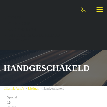
HOME
OVER ONS
OCCASSIONS
SERVICE & ONDERHOUD
CONTACT
HANDGESCHAKELD
Elferink Auto's
>
Listings
>
Handgeschakeld
Special
16