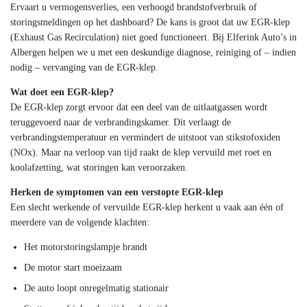
Ervaart u vermogensverlies, een verhoogd brandstofverbruik of
storingsmeldingen op het dashboard? De kans is groot dat uw EGR-klep
(Exhaust Gas Recirculation) niet goed functioneert. Bij Elferink Auto’s in
Albergen helpen we u met een deskundige diagnose, reiniging of – indien
nodig – vervanging van de EGR-klep.
Wat doet een EGR-klep?
De EGR-klep zorgt ervoor dat een deel van de uitlaatgassen wordt
teruggevoerd naar de verbrandingskamer. Dit verlaagt de
verbrandingstemperatuur en vermindert de uitstoot van stikstofoxiden
(NOx). Maar na verloop van tijd raakt de klep vervuild met roet en
koolafzetting, wat storingen kan veroorzaken.
Herken de symptomen van een verstopte EGR-klep
Een slecht werkende of vervuilde EGR-klep herkent u vaak aan één of
meerdere van de volgende klachten:
Het motorstoringslampje brandt
De motor start moeizaam
De auto loopt onregelmatig stationair