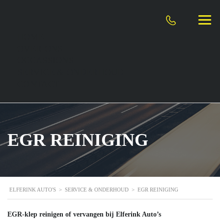
HOME
OVER ONS
OCCASSIONS
SERVICE & ONDERHOUD
CONTACT
EGR REINIGING
ELFERINK AUTO'S
>
SERVICE & ONDERHOUD
>
EGR REINIGING
EGR-klep reinigen of vervangen bij Elferink Auto’s