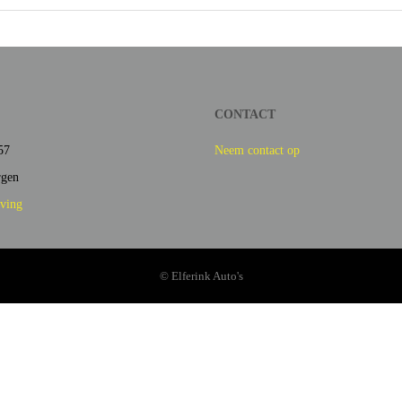
CONTACT
57
Neem contact op
rgen
jving
© Elferink Auto's