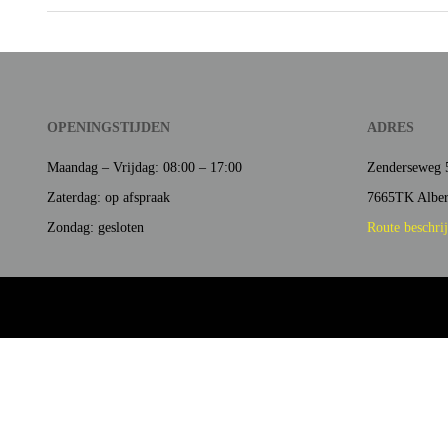
OPENINGSTIJDEN
ADRES
Maandag – Vrijdag: 08:00 – 17:00
Zenderseweg 
Zaterdag: op afspraak
7665TK Albe
Zondag: gesloten
Route beschri