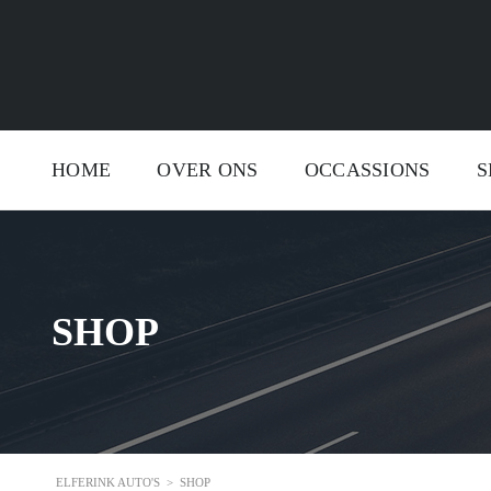
HOME
OVER ONS
OCCASSIONS
S
SHOP
ELFERINK AUTO'S
>
SHOP